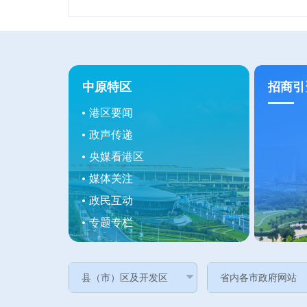
中原特区
招商引
港区要闻
政声传递
央媒看港区
媒体关注
政民互动
专题专栏