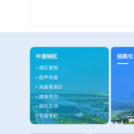
中原特区
招商引
港区要闻
政声传递
央媒看港区
媒体关注
政民互动
专题专栏