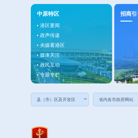
中原特区
招商引
港区要闻
政声传递
央媒看港区
媒体关注
政民互动
专题专栏