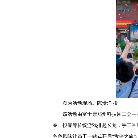
图为活动现场。陈贵洋 摄
该活动由富士康郑州科技园工会主办
圈、投壶等传统游戏排起长龙，手工香囊
各色风味让员工一站式开启“舌尖之旅”