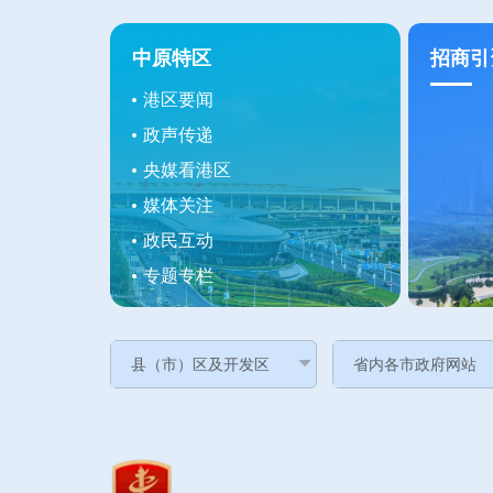
中原特区
招商引
港区要闻
政声传递
央媒看港区
媒体关注
政民互动
专题专栏