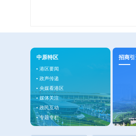
中原特区
招商引
港区要闻
政声传递
央媒看港区
媒体关注
政民互动
专题专栏