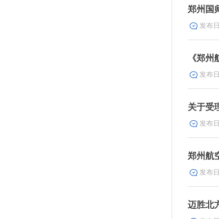
郑州国
《郑州
关于受
郑州航
迈胜北