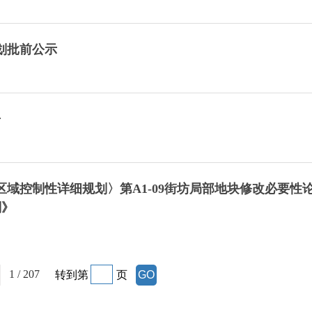
划批前公示
告
域控制性详细规划〉第A1-09街坊局部地块修改必要性
划》
1 / 207
转到第
页