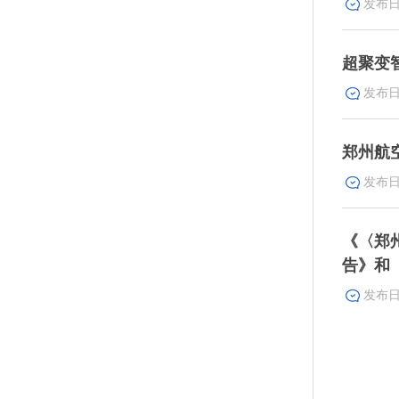
超聚变
郑州航
《〈郑
告》和