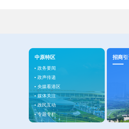
中原特区
招商引
政务要闻
政声传递
央媒看港区
媒体关注
政民互动
专题专栏