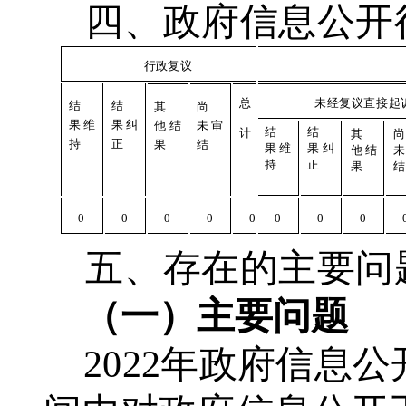
四
、政府信息公开
行
政复议
未
经复议直接起
总
结
结
其
尚
果
维
果
纠
他
结
未
审
结
结
计
其
尚
持
正
果
结
果
纠
果
维
他
结
未
正
持
果
结
0
0
0
0
0
0
0
0
五
、存在的主要问
（一）主要问题
2022年政府信息