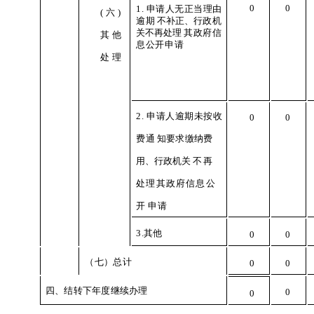
0
0
1
. 申请人无正当理由
(
六)
逾期
不补正、行政机
关不再处理
其政府信
其他
息公开申
请
处理
2
. 申请人逾期未按收
0
0
费通
知要求缴纳
费
用、行政机关
不
再
处理其政府信息公
开
申请
3.其他
0
0
（
七
）
总计
0
0
四、结转下年度继续办理
0
0