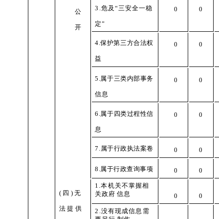
3
.危及“三安全一稳
0
0
公
定”
开
4
.保护第三方合法权
0
0
益
5.属于三类内部事务
0
0
信息
6
.属于四类过程性信
0
0
息
7
.属于行政执法案卷
0
0
8.属于行政查询事
项
0
0
1
.本机关不掌握相
(
四)无
关政府
信
息
0
0
法提供
2
.没有现成信息需