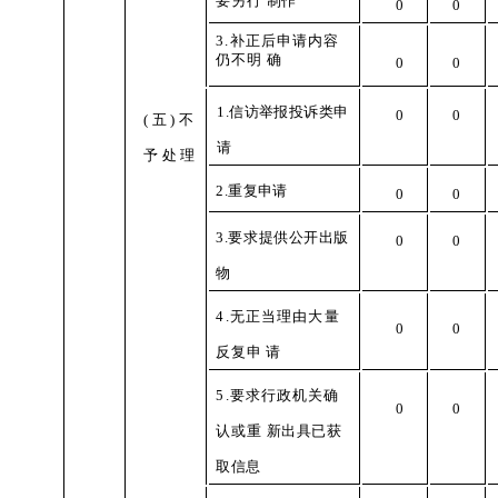
要另行
制作
0
0
3
.补正后申请内容
仍不明
确
0
0
1.信访举报投诉类申
0
0
(
五)不
请
予处理
2
.重复申请
0
0
3.要求提供公开出版
0
0
物
4
.无正当理由大量
0
0
反复申
请
5
.要求行政机关确
0
0
认或重
新
出具已获
取信息