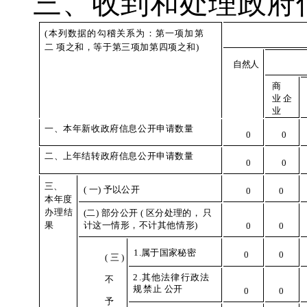
三
、
收到和处理政府
(
本列数据的勾稽关系为：第一项加第
二
项之和，等于第三项加第四项之和
)
自
然人
商
业
企
业
一
、本年新收政府信息公开申请数量
0
0
二
、上年结转政府信息公开申请数量
0
0
三
、
(
一) 予以公开
0
0
本
年
度
办
理
结
(二
) 部分公开
( 区分处理的，
只
果
计这一情形，不计其他情形)
0
0
1
.属于国家秘密
0
0
(
三)
2
.其他法律行政法
不
规禁止
公
开
0
0
予