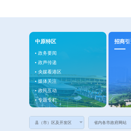
中原特区
招商引
政务要闻
政声传递
央媒看港区
媒体关注
政民互动
专题专栏